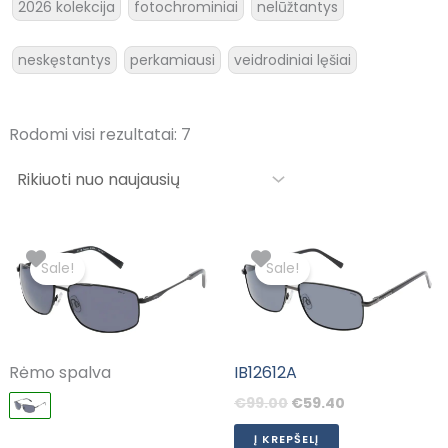
2026 kolekcija
fotochrominiai
nelūžtantys
neskęstantys
perkamiausi
veidrodiniai lęšiai
Rodomi visi rezultatai: 7
Original
Current
Original
Current
price
price
price
price
Sale!
Sale!
was:
is:
was:
is:
€99.00.
€59.40.
€99.00.
€59.40.
Rėmo spalva
IB12612A
€
99.00
€
59.40
Į KREPŠELĮ