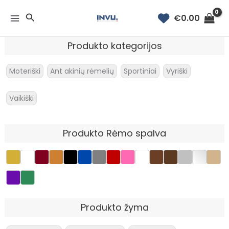
Rūšiuojama
Pereiti
pagal
Paieška
€
0.00
prie
naujausią
turinio
Produkto kategorijos
Moteriški
Ant akinių rėmelių
Sportiniai
Vyriški
Vaikiški
Produkto Rėmo spalva
Produkto žyma