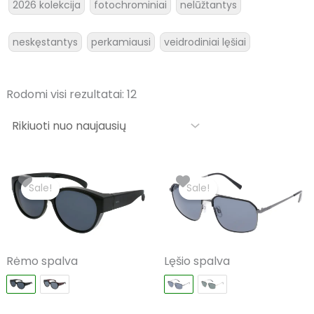
2026 kolekcija
fotochrominiai
nelūžtantys
neskęstantys
perkamiausi
veidrodiniai lęšiai
Rodomi visi rezultatai: 12
Original
Current
Original
Current
price
price
price
price
Sale!
Sale!
was:
is:
was:
is:
€99.00.
€59.40.
€99.00.
€59.40.
Rėmo spalva
Lęšio spalva