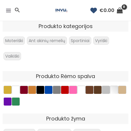
Rūšiuojama
Pereiti
pagal
Paieška
€
0.00
prie
naujausią
turinio
Produkto kategorijos
Moteriški
Ant akinių rėmelių
Sportiniai
Vyriški
Vaikiški
Produkto Rėmo spalva
Produkto žyma