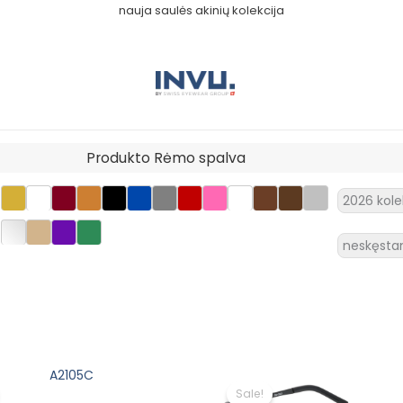
nauja saulės akinių kolekcija
Produkto Rėmo spalva
2026 kole
neskęsta
Original
Current
Original
Curre
price
price
price
price
Sale!
was:
is:
was:
is: