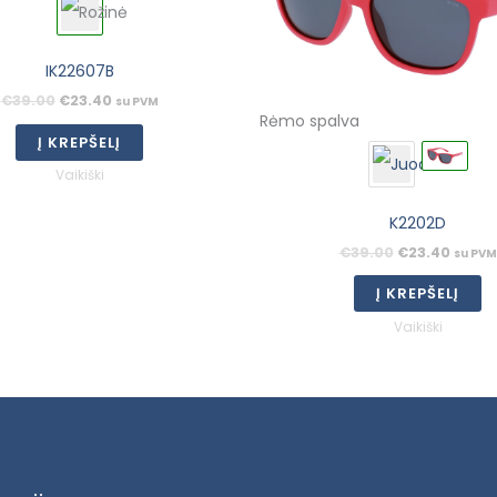
IK22607B
€
39.00
€
23.40
su PVM
Rėmo spalva
Į KREPŠELĮ
Vaikiški
K2202D
€
39.00
€
23.40
su PVM
Į KREPŠELĮ
Vaikiški