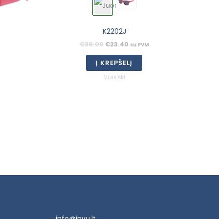
K2202J
€
39.00
€
23.40
su PVM
Į KREPŠELĮ
Vaikiški
info@invu.lt