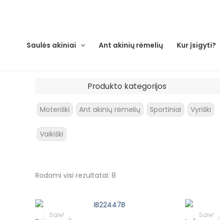
Rūšiuojama
Pereiti
pagal
prie
naujausią
turinio
Saulės akiniai
Ant akinių rėmelių
Kur įsigyti?
Produkto kategorijos
Moteriški
Ant akinių rėmelių
Sportiniai
Vyriški
Vaikiški
Rodomi visi rezultatai: 8
Original
Current
price
price
Sale!
Sale!
was:
is: