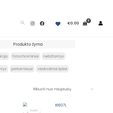
Paieška
€
0.00
Produkto žyma
kcija
fotochrominiai
nelūžtantys
ntys
perkamiausi
veidrodiniai lęšiai
nt
Original
Current
price
price
Sale!
was:
is: