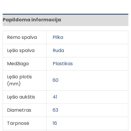
Papildoma informacija
Rėmo spalva
Pilka
Lęšio spalva
Ruda
Medžiaga
Plastikas
Lęšio plotis
60
(mm)
Lęšio aukštis
41
Diametras
63
Tarpnosė
16