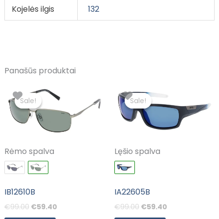
Kojelės ilgis
132
Panašūs produktai
Original
Current
Original
Current
price
price
price
price
Sale!
Sale!
Sale!
Sale!
was:
is:
was:
is:
€99.00.
€59.40.
€99.00.
€59.40.
Rėmo spalva
Lęšio spalva
IB12610B
IA22605B
€
99.00
€
59.40
€
99.00
€
59.40