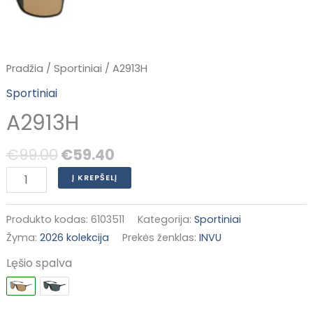
Pradžia
/
Sportiniai
/ A2913H
Sportiniai
A2913H
€
99.00
€
59.40
Į KREPŠELĮ
Produkto kodas:
6103511
Kategorija:
Sportiniai
Žyma:
2026 kolekcija
Prekės ženklas:
INVU
Lęšio spalva