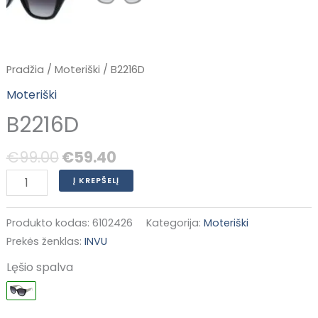
Pradžia
/
Moteriški
/ B2216D
Moteriški
B2216D
€
99.00
€
59.40
Į KREPŠELĮ
Produkto kodas:
6102426
Kategorija:
Moteriški
Prekės ženklas:
INVU
Lęšio spalva