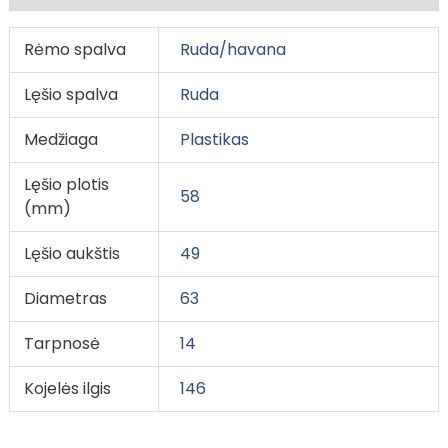
Rėmo spalva
Ruda/havana
Lęšio spalva
Ruda
Medžiaga
Plastikas
Lęšio plotis
58
(mm)
Lęšio aukštis
49
Diametras
63
Tarpnosė
14
Kojelės ilgis
146