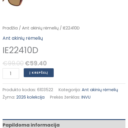
Pradžia
/
Ant akinių rėmelių
/ IE22410D
Ant akinių rėmelių
IE22410D
€
99.00
€
59.40
Į KREPŠELĮ
Produkto kodas:
6103522
Kategorija:
Ant akinių rėmelių
Žyma:
2026 kolekcija
Prekės ženklas:
INVU
Papildoma informacija