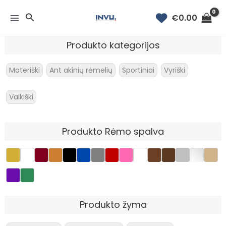
Pereiti
Paieška
€
0.00
prie
turinio
Produkto kategorijos
Moteriški
Ant akinių rėmelių
Sportiniai
Vyriški
Vaikiški
Produkto Rėmo spalva
Produkto žyma