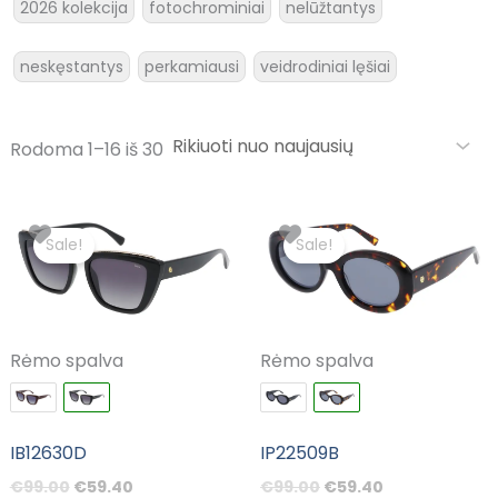
2026 kolekcija
fotochrominiai
nelūžtantys
neskęstantys
perkamiausi
veidrodiniai lęšiai
Rodoma 1–16 iš 30
Original
Current
Original
Current
price
price
price
price
Sale!
Sale!
was:
is:
was:
is:
€99.00.
€59.40.
€99.00.
€59.40.
Rėmo spalva
Rėmo spalva
IB12630D
IP22509B
€
99.00
€
59.40
€
99.00
€
59.40