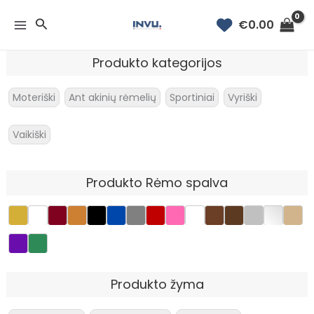
Rūšiuojama
Pereiti
pagal
Paieška
€
0.00
prie
naujausią
turinio
Produkto kategorijos
Moteriški
Ant akinių rėmelių
Sportiniai
Vyriški
Vaikiški
Produkto Rėmo spalva
Produkto žyma