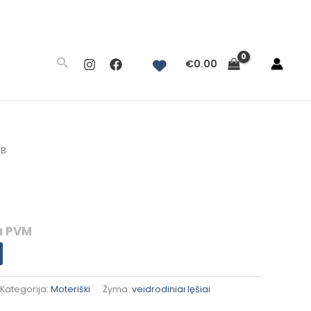
Paieška
€
0.00
urrent
5B
ice
:
59.40.
u PVM
Kategorija:
Moteriški
Žyma:
veidrodiniai lęšiai