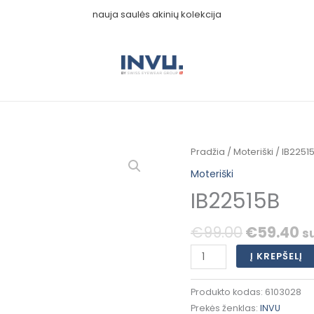
nauja saulės akinių kolekcija
Original
C
produkto
Pradžia
/
Moteriški
/ IB2251
price
pr
kiekis:
Moteriški
was:
is
IB22515B
IB22515B
€99.00.
€
€
99.00
€
59.40
s
Į KREPŠELĮ
Produkto kodas:
6103028
Prekės ženklas:
INVU