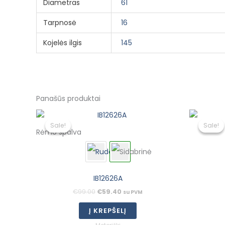
Diametras
61
Tarpnosė
16
Kojelės ilgis
145
Panašūs produktai
Original
Current
price
price
Sale!
Sale!
Sale!
Sale!
was:
is:
Rėmo spalva
€99.00.
€59.40.
IB12626A
€
99.00
€
59.40
su PVM
Į KREPŠELĮ