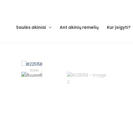
Pereiti
prie
turinio
Saulės akiniai
Ant akinių rėmelių
Kur įsigyti?
Sale!