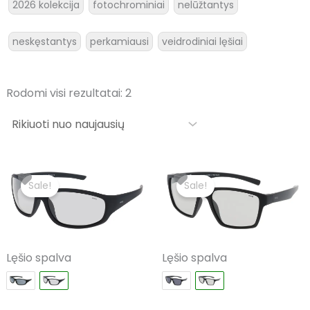
2026 kolekcija
fotochrominiai
nelūžtantys
neskęstantys
perkamiausi
veidrodiniai lęšiai
Rodomi visi rezultatai: 2
Original
Current
Original
Current
price
price
price
price
Sale!
Sale!
was:
is:
was:
is:
€99.00.
€59.40.
€99.00.
€59.40.
Lęšio spalva
Lęšio spalva