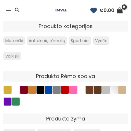
Rūšiuojama
Pereiti
pagal
Paieška
€
0.00
prie
naujausią
turinio
Produkto kategorijos
Moteriški
Ant akinių rėmelių
Sportiniai
Vyriški
Vaikiški
Produkto Rėmo spalva
Produkto žyma