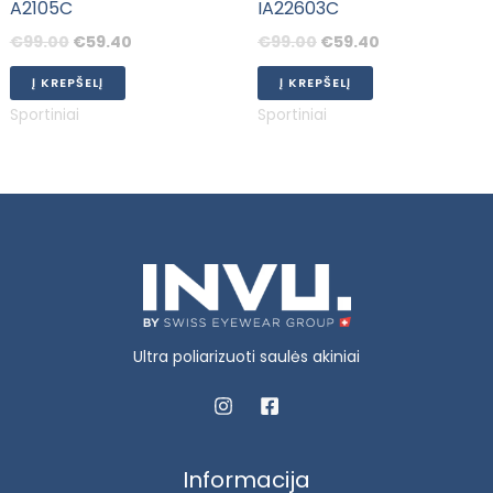
A2105C
IA22603C
€
99.00
€
59.40
€
99.00
€
59.40
Į KREPŠELĮ
Į KREPŠELĮ
Sportiniai
Sportiniai
Ultra poliarizuoti saulės akiniai
Informacija