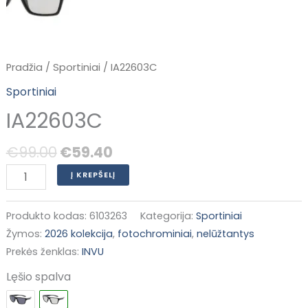
Pradžia
/
Sportiniai
/ IA22603C
Sportiniai
IA22603C
€
99.00
€
59.40
Į KREPŠELĮ
Produkto kodas:
6103263
Kategorija:
Sportiniai
Žymos:
2026 kolekcija
,
fotochrominiai
,
nelūžtantys
Prekės ženklas:
INVU
Lęšio spalva