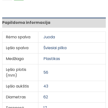
Papildoma informacija
Rėmo spalva
Juoda
Lęšio spalva
Šviesiai pilka
Medžiaga
Plastikas
Lęšio plotis
56
(mm)
Lęšio aukštis
43
Diametras
62
Tarpnosė
17