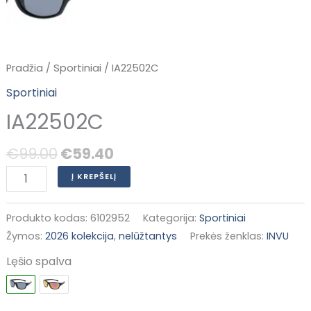
Pradžia
/
Sportiniai
/ IA22502C
Sportiniai
IA22502C
€
99.00
€
59.40
Į KREPŠELĮ
Produkto kodas:
6102952
Kategorija:
Sportiniai
Žymos:
2026 kolekcija
,
nelūžtantys
Prekės ženklas:
INVU
Lęšio spalva