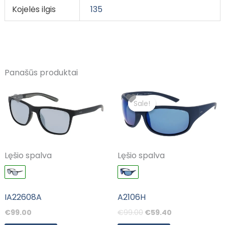
Kojelės ilgis
135
Panašūs produktai
Original
Current
price
price
Sale!
Sale!
was:
is:
€99.00.
€59.40.
Lęšio spalva
Lęšio spalva
IA22608A
A2106H
€
99.00
€
99.00
€
59.40