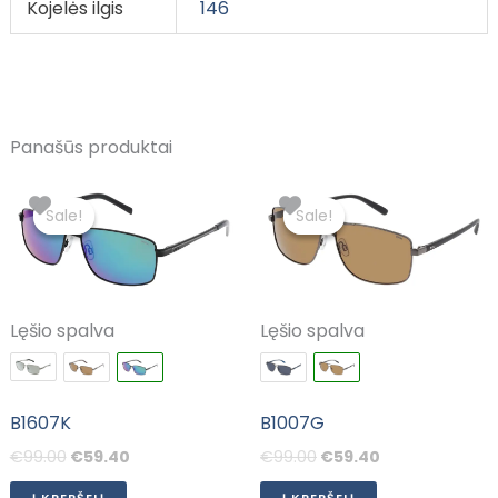
Kojelės ilgis
146
Panašūs produktai
Original
Current
Original
Current
price
price
price
price
Sale!
Sale!
Sale!
Sale!
was:
is:
was:
is:
€99.00.
€59.40.
€99.00.
€59.40.
Lęšio spalva
Lęšio spalva
B1607K
B1007G
€
99.00
€
59.40
€
99.00
€
59.40