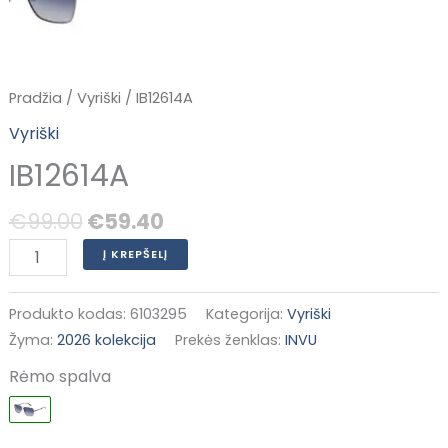
Pradžia
/
Vyriški
/ IB12614A
Vyriški
IB12614A
€
99.00
€
59.40
Į KREPŠELĮ
Produkto kodas:
6103295
Kategorija:
Vyriški
Žyma:
2026 kolekcija
Prekės ženklas:
INVU
Rėmo spalva