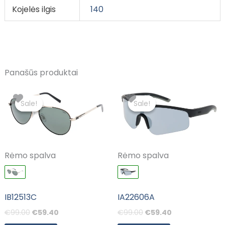
Kojelės ilgis
140
Panašūs produktai
Original
Current
Original
Current
price
price
price
price
Sale!
Sale!
Sale!
Sale!
was:
is:
was:
is:
€99.00.
€59.40.
€99.00.
€59.40.
Rėmo spalva
Rėmo spalva
IB12513C
IA22606A
€
99.00
€
59.40
€
99.00
€
59.40